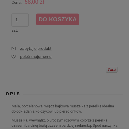
68,00 zł
Cena:
DO KOSZYKA
szt.
zapytaj o produkt
poleć znajomemu
OPIS
Mała, porcelanowa, wręcz bajkowa muszelka z perełką idealna
do odkładania kolczyków lub pierścionków.
Muszelka, wewnątrz, o uroczym różowym kolorze z perełką
czasem bardziej białą czasem bardziej niebieską. Spód naczynka