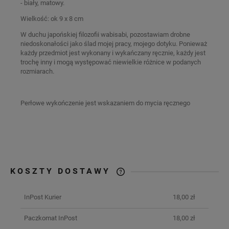
- biały, matowy.
Wielkość: ok 9 x 8 cm
W duchu japońskiej filozofii wabisabi, pozostawiam drobne
niedoskonałości jako ślad mojej pracy, mojego dotyku. Ponieważ
każdy przedmiot jest wykonany i wykańczany ręcznie, każdy jest
trochę inny i mogą występować niewielkie różnice w podanych
rozmiarach.
Perłowe wykończenie jest wskazaniem do mycia ręcznego
KOSZTY DOSTAWY
CENA NIE ZAWIERA EWENTUALNYCH
KOSZTÓW PŁATNOŚCI
InPost Kurier
18,00 zł
Paczkomat InPost
18,00 zł