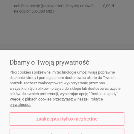
odbiór osobisty
(Napisz sms'a żeby się umówić
0,00 zł
na odbiór: 606 380 602 )
LINKI
Dbamy o Twoją prywatność
Pliki cookies i pokrewne im technologie umożliwiają poprawne
działanie strony i pomagają nam dostosować ofertę do Twoich
potrzeb. Możesz zaakceptować wykorzystanie przez nas
Naczynia ceramiczne FIKAceramika
|
dorota@fikaceramika.pl
| Wał
wszystkich tych plików i przejść do sklepu lub dostosować użycie
Zawadowski 103a, 02-986 Warszawa | NIP: 5213378624 | REGON:
plików do swoich preferencji, wybierając opcję "Dostosuj zgody".
140422238
Więcej o plikach cookies przeczytasz w naszej Polityce
prywatności.
zaakceptuj tylko niezbędne
pokaż pełną wersję strony