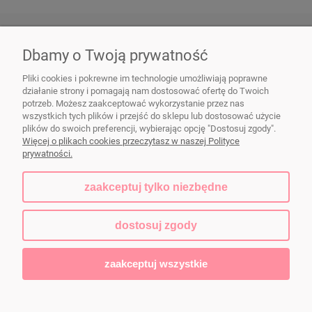
LINKI
Dbamy o Twoją prywatność
Pliki cookies i pokrewne im technologie umożliwiają poprawne
działanie strony i pomagają nam dostosować ofertę do Twoich
potrzeb. Możesz zaakceptować wykorzystanie przez nas
Naczynia ceramiczne FIKAceramika
|
dorota@fikaceramika.pl
| Wał
wszystkich tych plików i przejść do sklepu lub dostosować użycie
Zawadowski 103a, 02-986 Warszawa | NIP: 5213378624 | REGON:
plików do swoich preferencji, wybierając opcję "Dostosuj zgody".
140422238
Więcej o plikach cookies przeczytasz w naszej Polityce
prywatności.
zaakceptuj tylko niezbędne
pokaż pełną wersję strony
dostosuj zgody
Sklep internetowy Shoper.pl
zaakceptuj wszystkie