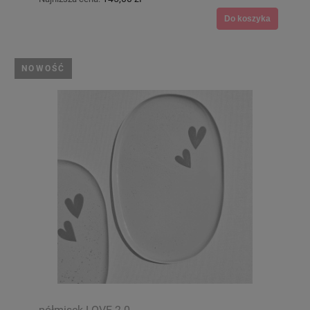
Do koszyka
NOWOŚĆ
półmisek LOVE 2.0