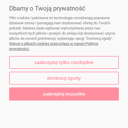
Dbamy o Twoją prywatność
Pliki cookies i pokrewne im technologie umożliwiają poprawne
działanie strony i pomagają nam dostosować ofertę do Twoich
Naczynia ceramiczne FIKAceramika
|
dorota@fikaceramika.pl
| Wał
potrzeb. Możesz zaakceptować wykorzystanie przez nas
Zawadowski 103a, 02-986 Warszawa | NIP: 5213378624 | REGON:
wszystkich tych plików i przejść do sklepu lub dostosować użycie
140422238
plików do swoich preferencji, wybierając opcję "Dostosuj zgody".
Więcej o plikach cookies przeczytasz w naszej Polityce
prywatności.
pokaż pełną wersję strony
zaakceptuj tylko niezbędne
Sklep internetowy Shoper.pl
dostosuj zgody
zaakceptuj wszystkie