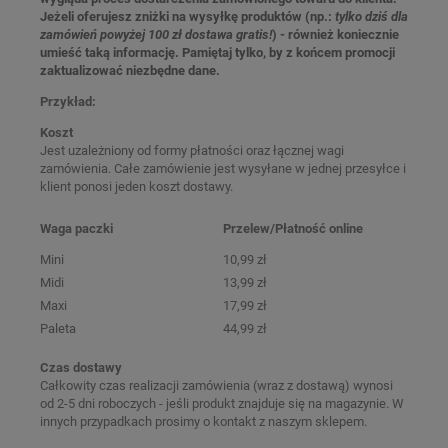
Jeżeli oferujesz zniżki na wysyłkę produktów (np.:
tylko dziś dla
zamówień powyżej 100 zł dostawa gratis!
) - również koniecznie
umieść taką informację. Pamiętaj tylko, by z końcem promocji
zaktualizować niezbędne dane.
Przykład:
Koszt
Jest uzależniony od formy płatności oraz łącznej wagi
zamówienia. Całe zamówienie jest wysyłane w jednej przesyłce i
klient ponosi jeden koszt dostawy.
Waga paczki
Przelew/Płatność online
Mini
10,99 zł
Midi
13,99 zł
Maxi
17,99 zł
Paleta
44,99 zł
Czas dostawy
Całkowity czas realizacji zamówienia (wraz z dostawą) wynosi
od 2-5 dni roboczych - jeśli produkt znajduje się na magazynie. W
innych przypadkach prosimy o kontakt z naszym sklepem.