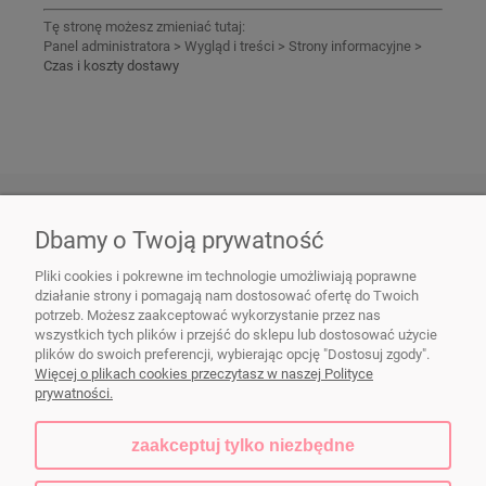
Tę stronę możesz zmieniać tutaj:
Panel administratora > Wygląd i treści > Strony informacyjne >
Czas i koszty dostawy
LINKI
Dbamy o Twoją prywatność
Pliki cookies i pokrewne im technologie umożliwiają poprawne
działanie strony i pomagają nam dostosować ofertę do Twoich
potrzeb. Możesz zaakceptować wykorzystanie przez nas
Naczynia ceramiczne FIKAceramika
|
dorota@fikaceramika.pl
| Wał
wszystkich tych plików i przejść do sklepu lub dostosować użycie
Zawadowski 103a, 02-986 Warszawa | NIP: 5213378624 | REGON:
plików do swoich preferencji, wybierając opcję "Dostosuj zgody".
140422238
Więcej o plikach cookies przeczytasz w naszej Polityce
prywatności.
zaakceptuj tylko niezbędne
pokaż pełną wersję strony