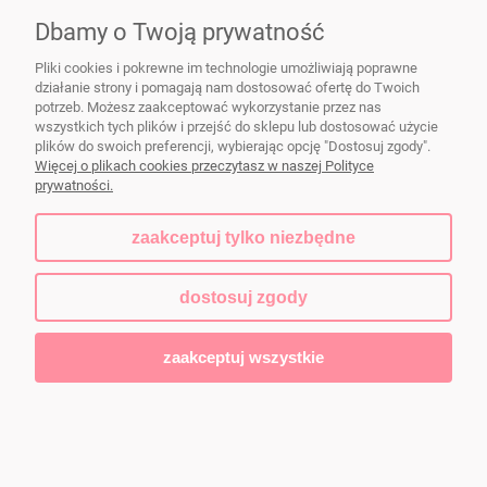
Dbamy o Twoją prywatność
Pliki cookies i pokrewne im technologie umożliwiają poprawne
działanie strony i pomagają nam dostosować ofertę do Twoich
Naczynia ceramiczne FIKAceramika
|
dorota@fikaceramika.pl
| Wał
potrzeb. Możesz zaakceptować wykorzystanie przez nas
Zawadowski 103a, 02-986 Warszawa | NIP: 5213378624 | REGON:
wszystkich tych plików i przejść do sklepu lub dostosować użycie
140422238
plików do swoich preferencji, wybierając opcję "Dostosuj zgody".
Więcej o plikach cookies przeczytasz w naszej Polityce
prywatności.
pokaż pełną wersję strony
zaakceptuj tylko niezbędne
Sklep internetowy Shoper.pl
dostosuj zgody
zaakceptuj wszystkie